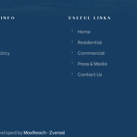
 INFO
USEFUL LINKS
Home
Residential
olicy
Commercial
Press & Media
Contact Us
veloped by
MaxReach
–
Zversal