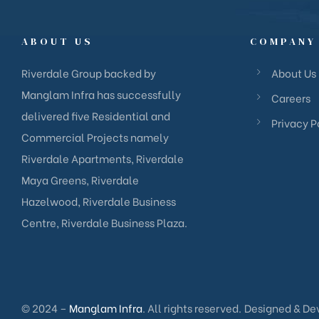
ABOUT US
COMPANY
Riverdale Group backed by
About Us
Manglam Infra has successfully
Careers
delivered five Residential and
Privacy P
Commercial Projects namely
Riverdale Apartments, Riverdale
Maya Greens, Riverdale
Hazelwood, Riverdale Business
Centre, Riverdale Business Plaza.
© 2024 –
Manglam Infra
. All rights reserved.
Designed & De