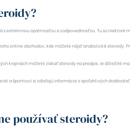
teroidy?
á s extrémnou opatrnosťou a zodpovednosťou. Tu sú niektoré mie
oho online obchodov, kde môžete nájsť anabolické steroidy. Pri
ých krajinách môžete získať steroidy na predpis. Je dôležité ma
risti a športovci si zdieľajú informácie o spoľahlivých dodávate
ne používať steroidy?