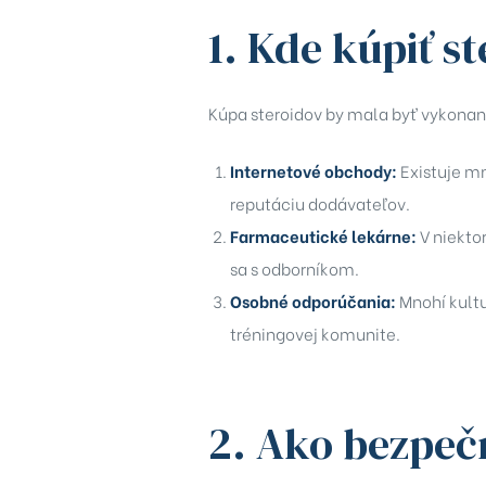
rochure
1. Kde kúpiť s
Kúpa steroidov by mala byť vykonan
Internetové obchody:
Existuje mn
reputáciu dodávateľov.
Farmaceutické lekárne:
V niektor
sa s odborníkom.
Osobné odporúčania:
Mnohí kultu
tréningovej komunite.
2. Ako bezpeč