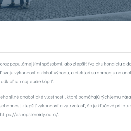
i čoraz populárnejšími spôsobmi, ako zlepšiť fyzickú kondíciu a 
ť svoju výkonnosť a získať výhodu, a niektorí sa obracajú na anab
odkiaľ ich najlepšie kúpiť.
 jeho silné anabolické vlastnosti, ktoré pomáhajú rýchlemu nára
chopnosť zlepšiť výkonnosť a vytrvalosť, čo je kľúčové pri inte
https://eshopsteroidy.com/
.