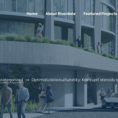
Home
About Riverdale
Featured Projects
categorized
Optimalizácia kulturistiky: Kde kúpiť steroidy