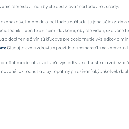
anie steroidov, mali by ste dodržiavať nasledovné zásady:
akéhokoľvek steroidu si dôkladne naštudujte jeho účinky, dávk
čiatočník, začnite s nižšími dávkami, aby ste videli, ako vaše te
a a doplnenie živín sú kľúčové pre dosiahnutie výsledkov a min
om:
Sledujte svoje zdravie a pravidelne sa poraďte so zdravotní
omôcť maximalizovať vaše výsledky v kulturistike a zabezpeči
formované rozhodnutia a byť opatrný pri užívaní akýchkoľvek dop