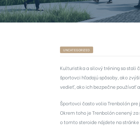
UNCATEGORIZED
Kulturistika a silový tréning sa stal
športovci hľadajú spôsoby, ako zvýši
vedieť, ako ich bezpečne používať a 
Športovci často volia Trenbolón pre
Okrem toho je Trenbolón cenený za s
o tomto steroide nájdete na stránke
chure