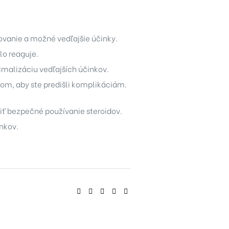
ovanie a možné vedľajšie účinky.
lo reaguje.
imalizáciu vedľajších účinkov.
kom, aby ste predišli komplikáciám.
ť bezpečné používanie steroidov.
lnkov.
SHARE: