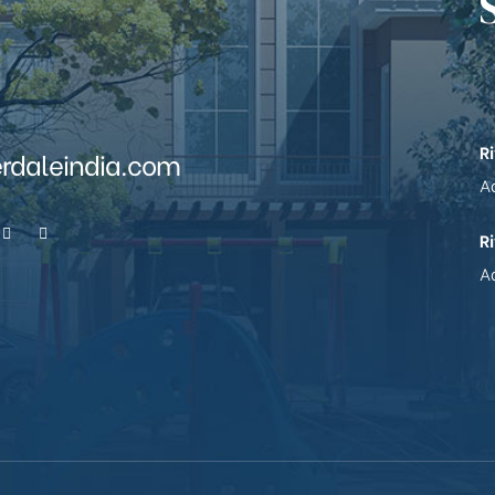
R
erdaleindia.com
Ad
R
Ad