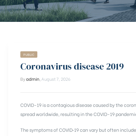
PUBLIC
Coronavirus disease 2019
By
admin
,
August 7, 2026
COVID-19
is a contagious disease caused by the coro
spread worldwide, resulting in the COVID-19 pandemi
chure
The symptoms of COVID‑19 can vary but often include fe