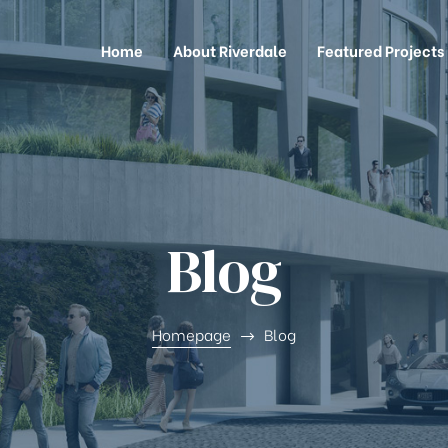
Home
About Riverdale
Featured Projects
Blog
Homepage
Blog