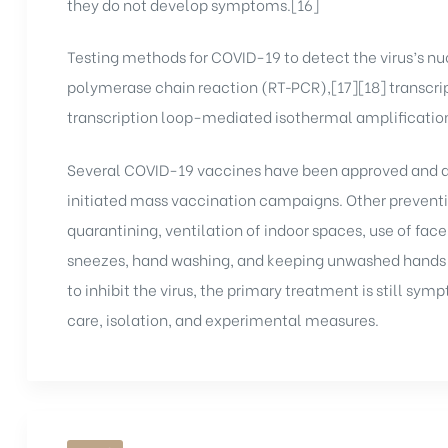
they do not develop symptoms.[16]
Testing methods for COVID-19 to detect the virus’s nu
polymerase chain reaction (RT‑PCR),[17][18] transcri
transcription loop-mediated isothermal amplificatio
Several COVID-19 vaccines have been approved and di
initiated mass vaccination campaigns. Other preventi
quarantining, ventilation of indoor spaces, use of fac
sneezes, hand washing, and keeping unwashed hands 
to inhibit the virus, the primary treatment is still s
care, isolation, and experimental measures.