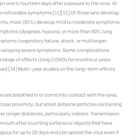
n one to fourteen days after exposure to the virus. At
lop noticeable symptoms.[11][12] Of those who develop
ients, most (81%) develop mild to moderate symptoms
ymptoms (dyspnea, hypoxia, or more than 50% lung
ptoms (respiratory failure, shock, or multiorgan
f developing severe symptoms. Some complications
 range of effects (long COVID) for months or years
ved.[14] Multi-year studies on the long-term effects
s are breathed in or come into contact with the eyes,
 close proximity, but small airborne particles containing
ver longer distances, particularly indoors. Transmission
 mouth after touching surfaces or objects that have
ous for up to 20 days and can spread the virus even if